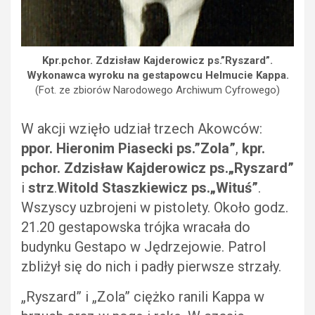
Kpr.pchor. Zdzisław Kajderowicz ps.”Ryszard”.
Wykonawca wyroku na gestapowcu Helmucie Kappa.
(Fot. ze zbiorów Narodowego Archiwum Cyfrowego)
W akcji wzięło udział trzech Akowców:
ppor. Hieronim Piasecki ps.”Zola”
,
kpr.
pchor. Zdzisław Kajderowicz
ps.„Ryszard”
i
strz
.
Witold Staszkiewicz ps.„Wituś”
.
Wszyscy uzbrojeni w pistolety. Około godz.
21.20 gestapowska trójka wracała do
budynku Gestapo w Jędrzejowie. Patrol
zbliżył się do nich i padły pierwsze strzały.
„Ryszard” i „Zola” ciężko ranili Kappa w