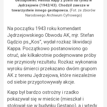
Gestapowiec Helmut Kapp z psem na rynku w
Jędrzejowie
(1942/43).
Chodził
zawsze w
towarzystwie innego gestapowca.
(Fot. ze zbiorów
Narodowego Archiwum Cyfrowego)
Na początku 1943 roku komendant
Jędrzejowskiego Obwodu AK, mjr. Stefan
Gądzio ps.„Kos”, wydał rozkaz likwidacji
Kappa. Początkowo postanowiono go
otruć, ale kilkakrotnie podejmowane próby
nie przyniosły rezultatu. Rozkaz wykonania
wyroku śmierci przekazano dwóm grupom
AK z terenu Jędrzejowa, które niezależnie
od siebie przygotowywały akcje.
Kapp był bardzo ostrożny i rzadko
pokazywał się w mieście (mieszkał i
stołował się w budynku Gestapo), a i wtedy