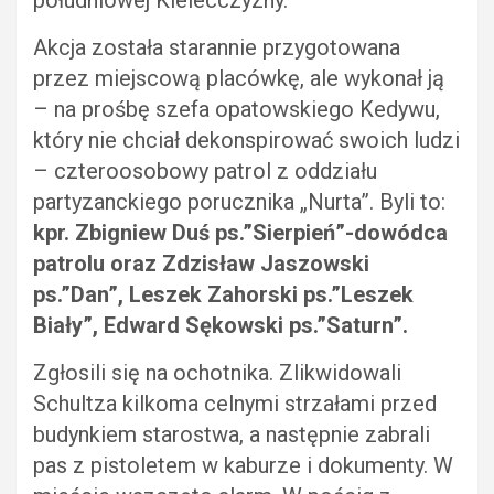
południowej Kielecczyzny.
Akcja została starannie przygotowana
przez miejscową placówkę, ale wykonał ją
– na prośbę szefa opatowskiego Kedywu,
który nie chciał dekonspirować swoich ludzi
– czteroosobowy patrol z oddziału
partyzanckiego porucznika „Nurta”. Byli to:
kpr. Zbigniew Duś ps.”Sierpień”-dowódca
patrolu oraz Zdzisław Jaszowski
ps.”Dan”, Leszek Zahorski ps.”Leszek
Biały”, Edward Sękowski ps.”Saturn”.
Zgłosili się na ochotnika. Zlikwidowali
Schultza kilkoma celnymi strzałami przed
budynkiem starostwa, a następnie zabrali
pas z pistoletem w kaburze i dokumenty. W