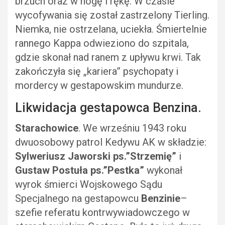
brzuch oraz w nogę i rękę. W czasie
wycofywania się został zastrzelony Tierling.
Niemka, nie ostrzelana, uciekła. Śmiertelnie
rannego Kappa odwieziono do szpitala,
gdzie skonał nad ranem z upływu krwi. Tak
zakończyła się „kariera” psychopaty i
mordercy w gestapowskim mundurze.
Likwidacja gestapowca Benzina.
Starachowice
. We wrześniu 1943 roku
dwuosobowy patrol Kedywu AK w składzie:
Sylweriusz
Jaworski ps.”Strzemię”
i
Gustaw Postuła ps.”Pestka”
wykonał
wyrok śmierci Wojskowego Sądu
Specjalnego na gestapowcu
Benzinie
–
szefie referatu kontrwywiadowczego w