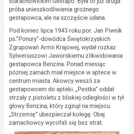
starachowickim Gestapo. Była to już druga
próba unieszkodliwienia grożnego
gestapowca, ale na szczęście udana.
Pod koniec lipca 1943 roku por. Jan Piwnik
ps.”Ponury”-dowódca Świętokrzyskich
Zgrupowań Armii Krajowej, wydał rozkaz
Sylweriuszowi Jaworskiemu zlikwidowania
gestapowca Benzina. Ponad miesiąc
póżniej zamach miał miejsce w aptece w
centrum miasta. Akowcy weszli za
gestapowcem do apteki. „Pestka” oddał
strzały z pistoletu z bliskiej odległości w tył
głowy Benzina, który zginął na miejscu.
„Strzemię” ubezpieczał kolegę. Obaj
zamachowcy wycofali się bez strat.