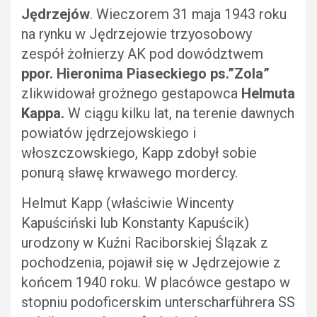
Jędrzejów
. Wieczorem 31 maja 1943 roku
na rynku w Jędrzejowie trzyosobowy
zespół żołnierzy AK pod dowództwem
ppor. Hieronima Piaseckiego ps.”Zola”
zlikwidował grożnego gestapowca
Helmuta
Kappa.
W ciągu kilku lat, na terenie dawnych
powiatów jędrzejowskiego i
włoszczowskiego, Kapp zdobył sobie
ponurą sławę krwawego mordercy.
Helmut Kapp (właściwie Wincenty
Kapuściński lub Konstanty Kapuścik)
urodzony w Kuźni Raciborskiej Ślązak z
pochodzenia, pojawił się w Jędrzejowie z
końcem 1940 roku. W placówce gestapo w
stopniu podoficerskim unterscharführera SS