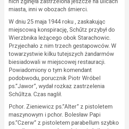
nich zginęła zastrzelona jeszcze na ulicach
miasta, inni w obozach śmierci.
W dniu 25 maja 1944 roku , zaskakując
miejscową konspirację, Schűtz przybył do
Wierzbnika leżącego obok Starachowic.
Przyjechało z nim trzech gestapowców. W
towarzystwie kilku tutejszych żandarmów
biesiadowali w miejscowej restauracji.
Powiadomiony o tym komendant
podobwodu, porucznik Piotr Wróbel
ps.”Jawor”, wydał rozkaz zastrzelenia
Schűltza. Czas naglił.
Pchor. Zieniewicz ps.”Alter” z pistoletem
maszynowym i pchor. Bolesław Papi
ps.”Czerw” z pistoletem parabellum szybko