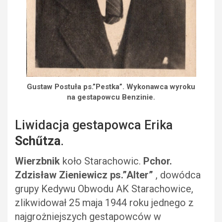
Gustaw Postuła ps.”Pestka”. Wykonawca wyroku
na gestapowcu Benzinie.
Liwidacja gestapowca Erika
Schűtza
.
Wierzbnik
koło Starachowic.
Pchor.
Zdzisław Zieniewicz ps.”Alter”
, dowódca
grupy Kedywu Obwodu AK Starachowice,
zlikwidował 25 maja 1944 roku jednego z
najgrożniejszych gestapowców w