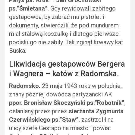
Pałys ps.”Kruk”
i
Jan Grochowski
ps.”Śmietana”
. Gdy rewidowali zabitego
gestapowca, by zabrać mu pistolet i
dokumenty, stwierdzili, że pod mundurem
miał stalową koszulkę i dlatego pierwsze
pociski go nie zabiły. Tak zginął krwawy kat
Buska.
Likwidacja gestapowców Bergera
i Wagnera – katów z Radomska.
Radomsko.
23 maja 1943 roku w południe,
znany póżniej dowódca partyzancki AK
ppor. Bronisław Skoczyński ps.”Robotnik”
,
osłaniany przez przez
sierżanta Zygmunta
Czerwińskiego ps.”Staw”
, zastrzelił na
ulicy szefa Gestapo na miasto i powiat