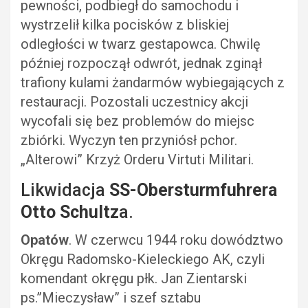
pewności, podbiegł do samochodu i
wystrzelił kilka pocisków z bliskiej
odległości w twarz gestapowca. Chwilę
później rozpoczął odwrót, jednak zginął
trafiony kulami żandarmów wybiegających z
restauracji. Pozostali uczestnicy akcji
wycofali się bez problemów do miejsc
zbiórki. Wyczyn ten przyniósł pchor.
„Alterowi” Krzyż Orderu Virtuti Militari.
Likwidacja
SS-Obersturmfuhrera
Otto Schultz
a.
Opatów
. W czerwcu 1944 roku dowództwo
Okręgu Radomsko-Kieleckiego AK, czyli
komendant okręgu płk. Jan Zientarski
ps.”Mieczysław” i szef sztabu