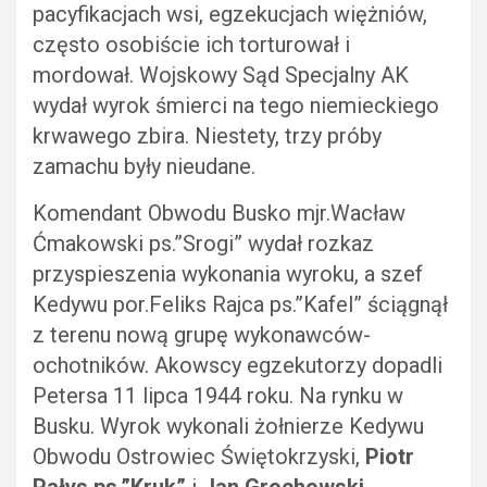
pacyfikacjach wsi, egzekucjach więżniów,
często osobiście ich torturował i
mordował. Wojskowy Sąd Specjalny AK
wydał wyrok śmierci na tego niemieckiego
krwawego zbira. Niestety, trzy próby
zamachu były nieudane.
Komendant Obwodu Busko mjr.Wacław
Ćmakowski ps.”Srogi” wydał rozkaz
przyspieszenia wykonania wyroku, a szef
Kedywu por.Feliks Rajca ps.”Kafel” ściągnął
z terenu nową grupę wykonawców-
ochotników. Akowscy egzekutorzy dopadli
Petersa 11 lipca 1944 roku. Na rynku w
Busku. Wyrok wykonali żołnierze Kedywu
Obwodu Ostrowiec Świętokrzyski,
Piotr