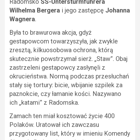
Radomsko
SS-Untersturmfuhrera
Wilhelma Bergera
i jego zastępcę
Johanna
Wagnera
.
Była to brawurowa akcja, gdyż
gestapowcom towarzyszyła, jak zwykle
zresztą, kilkuosobowa ochrona, którą
skutecznie powstrzymał sierż. „Staw”. Obaj
zastrzeleni gestapowcy zasłynęli z
okrucieństwa. Normą podczas przesłuchań
stały się tortury: bicie, wbijanie szpilek za
paznokcie, czy łamanie kości. Nazywano
ich „katami” z Radomska.
Zamach ten miał kosztować życie 400
Polaków. Uratował ich zawczasu
przygotowany list, który w imieniu Komendy