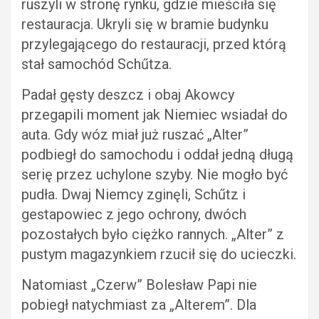
ruszyli w stronę rynku, gdzie mieściła się
restauracja. Ukryli się w bramie budynku
przylegającego do restauracji, przed którą
stał samochód Schűtza.
Padał gęsty deszcz i obaj Akowcy
przegapili moment jak Niemiec wsiadał do
auta. Gdy wóz miał już ruszać „Alter”
podbiegł do samochodu i oddał jedną długą
serię przez uchylone szyby. Nie mogło być
pudła. Dwaj Niemcy zginęli, Schűtz i
gestapowiec z jego ochrony, dwóch
pozostałych było ciężko rannych. „Alter” z
pustym magazynkiem rzucił się do ucieczki.
Natomiast „Czerw” Bolesław Papi nie
pobiegł natychmiast za „Alterem”. Dla