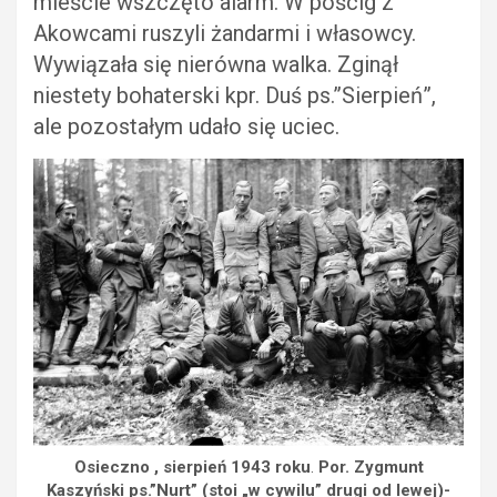
mieście wszczęto alarm. W pościg z
Akowcami ruszyli żandarmi i własowcy.
Wywiązała się nierówna walka. Zginął
niestety bohaterski kpr. Duś ps.”Sierpień”,
ale pozostałym udało się uciec.
Osieczno , sierpień 1943 roku
.
Por. Zygmunt
Kaszyński ps.”Nurt” (stoi „w cywilu” drugi od lewej)-